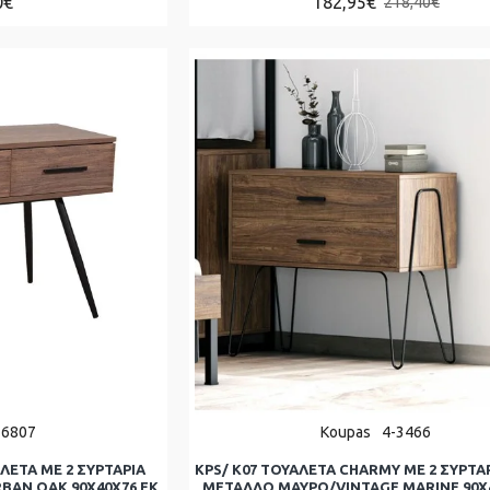
0€
182,95€
218,40€
-6807
Koupas
4-3466
ΛΕΤΑ ΜΕ 2 ΣΥΡΤΑΡΙΑ
KPS/ K07 ΤΟΥΑΛΕΤΑ CHARMY ΜΕ 2 ΣΥΡΤΑ
AN OAK 90Χ40Χ76 ΕΚ
ΜΕΤΑΛΛΟ ΜΑΥΡΟ/VINTAGE MARINE 90Χ4