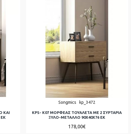
Songmics
kp_3472
Ο ΚΑΙ
KPS- K07 ΜΟΡΦΕΑΣ ΤΟΥΑΛΕΤΑ ΜΕ 2 ΣΥΡΤΑΡΙΑ
 ΕΚ
ΞΥΛΟ-ΜΕΤΑΛΛΟ 90Χ40Χ76 ΕΚ
178,00€