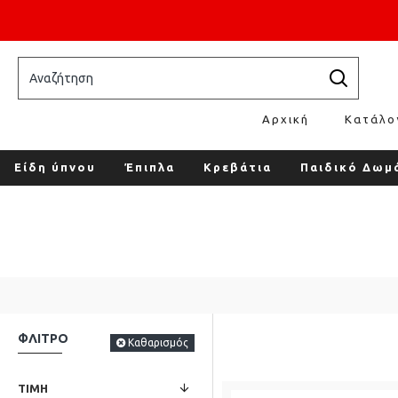
Επικοινωνία
Τρόποι Αποστολής
| Καλέστε μας
Αρχική
Κατάλο
Είδη ύπνου
Έπιπλα
Κρεβάτια
Παιδικό Δωμ
ΦΛΊΤΡΟ
Καθαρισμός
ΤΙΜΉ