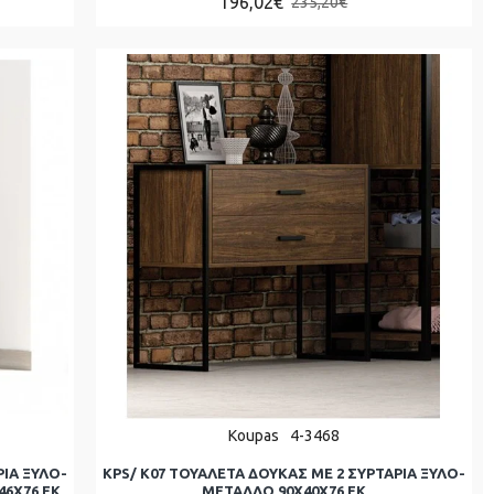
196,02€
235,20€
Koupas
4-3468
ΡΙΑ ΞΥΛΟ-
KPS/ K07 ΤΟΥΑΛΕΤΑ ΔΟΥΚΑΣ ΜΕ 2 ΣΥΡΤΑΡΙΑ ΞΥΛΟ-
6Χ76 ΕΚ
ΜΕΤΑΛΛΟ 90Χ40Χ76 ΕΚ