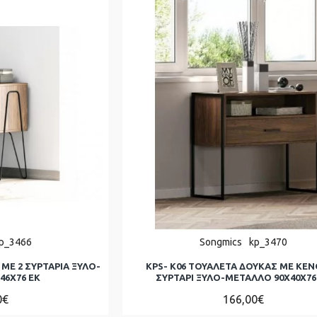
p_3466
Songmics
kp_3470
 ΜΕ 2 ΣΥΡΤΑΡΙΑ ΞΥΛΟ-
KPS- K06 ΤΟΥΑΛΕΤΑ ΔΟΥΚΑΣ ΜΕ ΚΕΝ
46Χ76 ΕΚ
ΣΥΡΤΑΡΙ ΞΥΛΟ-ΜΕΤΑΛΛΟ 90Χ40Χ76
0€
166,00€