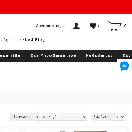
Λογαριασμός
0
0
εμάς
e-bed Blog
υκά είδη
Σετ Υπνοδωματιου
Καθρέφτες
Σεν
Ταξινόμηση:
Εμφάνιση: