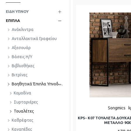
ΕΊΔΗ ΎΠΝΟΥ
ΈΠΙΠΛΑ
Ανάκλιντρα
Ανταλλακτικά Γραφείου
Αξεσουάρ
Βάσεις Η/Υ
Βιβλιοθήκες
Βιτρίνες
Βοηθητικά Έπιπλα Υπνοδωματίου
Κομοδίνα
Συρταριέρες
Songmics
k
Τουαλέτες
KPS- K07 ΤΟΥΑΛΕΤΑ ΔΟΥΚΑΣ
Καθρέφτες
ΜΕΤΑΛΛΟ 90Χ
Καναπέδες