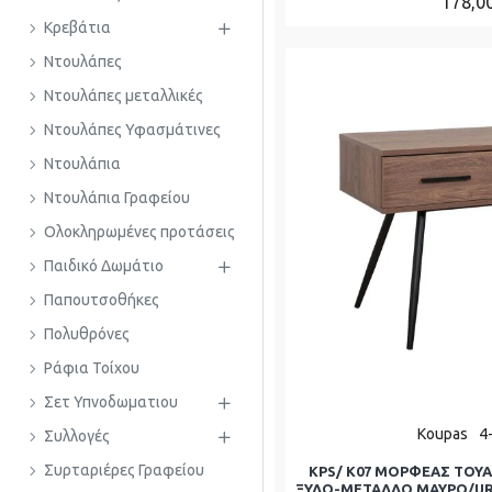
178,0
Κρεβάτια
Ντουλάπες
Ντουλάπες μεταλλικές
Ντουλάπες Υφασμάτινες
Ντουλάπια
Ντουλάπια Γραφείου
Ολοκληρωμένες προτάσεις
Παιδικό Δωμάτιο
Παπουτσοθήκες
Πολυθρόνες
Ράφια Τοίχου
Σετ Υπνοδωματιου
Koupas
4
Συλλογές
Συρταριέρες Γραφείου
KPS/ K07 ΜΟΡΦΕΑΣ ΤΟΥΑ
ΞΥΛΟ-ΜΕΤΑΛΛΟ ΜΑΥΡΟ/URB