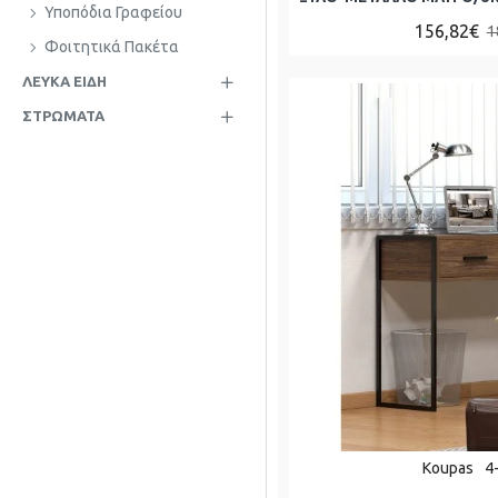
Υποπόδια Γραφείου
156,82€
1
Φοιτητικά Πακέτα
ΛΕΥΚΆ ΕΊΔΗ
ΣΤΡΏΜΑΤΑ
Koupas
4