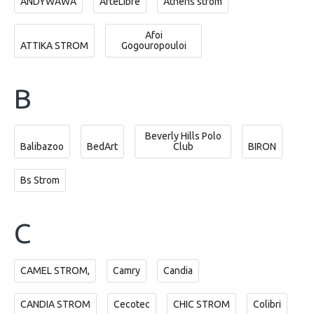
ANDYWAWA
ArteLibre
Athens strom
Afoi
ATTIKA STROM
Gogouropouloi
B
Beverly Hills Polo
Balibazoo
BedArt
Club
BIRON
Bs Strom
C
CAMEL STROM,
Camry
Candia
CANDIA STROM
Cecotec
CHIC STROM
Colibri