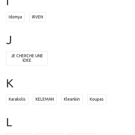
I
Idomya
IRVEN
J
JE CHERCHE UNE
IDEE
K
Karakolis
KELEMAN
Kleankin
Koupas
L