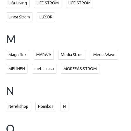
Lifa-Living
LIFE STROM
LIFE STROM
Linea Strom
LUXOR
M
Magniflex
MARWA
Media Strom
Media Wave
MELINEN
metal casa
MORFEAS STROM
N
Nefelishop
Nomikos
N
O