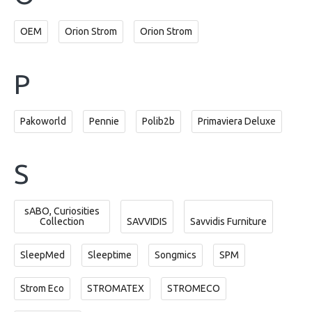
OEM
Orion Strom
Orion Strom
P
Pakoworld
Pennie
Polib2b
Primaviera Deluxe
S
sABO, Curiosities
Collection
SAVVIDIS
Savvidis Furniture
SleepMed
Sleeptime
Songmics
SPM
Strom Eco
STROMATEX
STROMECO