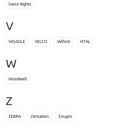
Swiss Nights
V
VASAGLE
VELCO
Velfont
VITAL
W
Woodwell
Z
ZEBRA
Zensation
Zougris