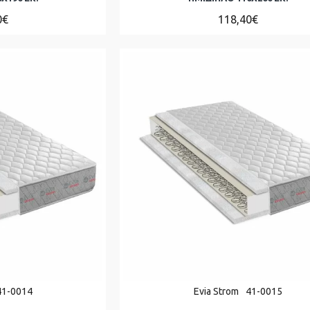
0€
118,40€
41-0014
Evia Strom
41-0015