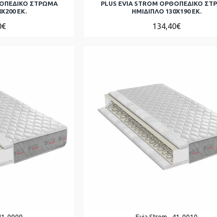
ΘΟΠΕΔΙΚΟ ΣΤΡΩΜΑ
PLUS EVIA STROM ΟΡΘΟΠΕΔΙΚΟ ΣΤ
Χ200 ΕΚ.
ΗΜΊΔΙΠΛΟ 130Χ190 ΕΚ.
0€
134,40€
41-0009
Evia Strom
41-0010