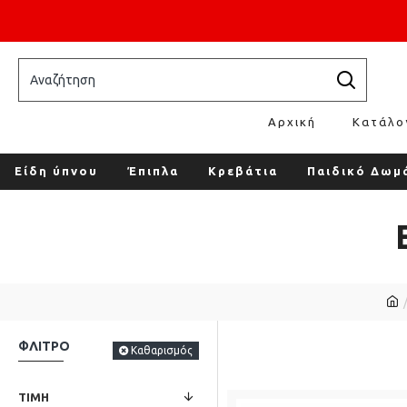
Επικοινωνία
Τρόποι Αποστολής
| Καλέστε μας
Αρχική
Κατάλο
Είδη ύπνου
Έπιπλα
Κρεβάτια
Παιδικό Δωμ
ΦΛΊΤΡΟ
Καθαρισμός
ΤΙΜΉ