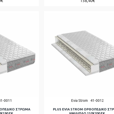
0€
158,40€
41-0011
Evia Strom
41-0012
ΘΟΠΕΔΙΚΟ ΣΤΡΩΜΑ
PLUS EVIA STROM ΟΡΘΟΠΕΔΙΚΟ ΣΤ
Χ190 ΕΚ.
ΗΜΊΔΙΠΛΟ 110Χ200 ΕΚ.