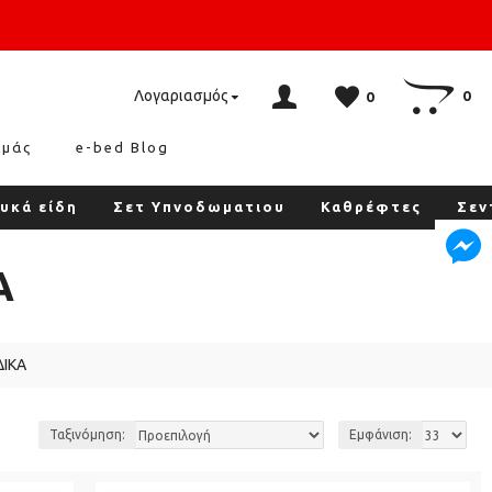
Λογαριασμός
0
0
εμάς
e-bed Blog
υκά είδη
Σετ Υπνοδωματιου
Καθρέφτες
Σεν
Α
ΙΚΑ
Ταξινόμηση:
Εμφάνιση: