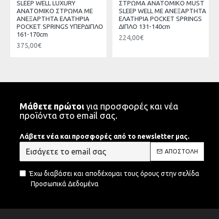
LEEP WELL LUXURY
ΣΤΡΩΜΑ ΑΝΑΤΟΜΙΚΟ MUST
SLEEP
ΝΑΤΟΜΙΚΟ ΣΤΡΩΜΑ ΜΕ
SLEEP WELL ΜΕ ΑΝΕΞΑΡΤΗΤΑ
ΑΝΑΤΟ
ΝΕΞΑΡΤΗΤΑ ΕΛΑΤΗΡΙΑ
ΕΛΑΤΗΡΙΑ POCKET SPRINGS
ΑΝΕΞΑ
OCKET SPRINGS ΥΠΕΡΔΙΠΛΟ
ΔΙΠΛΟ 131-140cm
POCKE
61-170cm
171-1
224,00€
75,00€
292,0
Μάθετε πρώτοι
για προσφορές και νέα
προϊόντα στο email σας.
Λάβετε νέα και προσφορές από το newsletter μας.
ΑΠΟΣΤΟΛΉ
Έχω διαβάσει και αποδέχομαι τους όρους στην σελίδα
Προσωπικά Δεδομένα