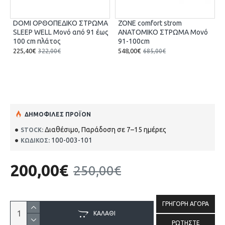
 strom
DOMI ΟΡΘΟΠΕΔΙΚΟ ΣΤΡΩΜΑ
ZONE comfort stro
ΣΤΡΩΜΑ Μονό
SLEEP WELL Μονό από 91 έως
ΑΝΑΤΟΜΙΚΟ ΣΤΡΩ
100 cm πλάτος
91-100cm
225,40€
548,00€
€
322,00€
685,00€
ΔΗΜΟΦΙΛΈΣ ΠΡΟΪΌΝ
Διαθέσιμο, Παράδοση σε 7–15 ημέρες
STOCK:
100-003-101
ΚΩΔΙΚΌΣ:
200,00€
250,00€
ΓΡΉΓΟΡΗ ΑΓΟΡΆ
ΚΑΛΆΘΙ
ΡΩΤΉΣΤΕ